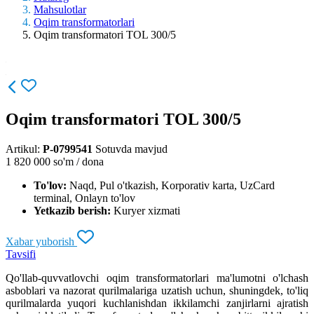
Mahsulotlar
Oqim transformatorlari
Oqim transformatori TOL 300/5
Oqim transformatori TOL 300/5
Artikul:
P-0799541
Sotuvda mavjud
1 820 000
so'm / dona
To'lov:
Naqd, Pul o'tkazish, Korporativ karta, UzCard
terminal, Onlayn to'lov
Yetkazib berish:
Kuryer xizmati
Xabar yuborish
Tavsifi
Qo'llab-quvvatlovchi oqim transformatorlari ma'lumotni o'lchash
asboblari va nazorat qurilmalariga uzatish uchun, shuningdek, to'liq
qurilmalarda yuqori kuchlanishdan ikkilamchi zanjirlarni ajratish