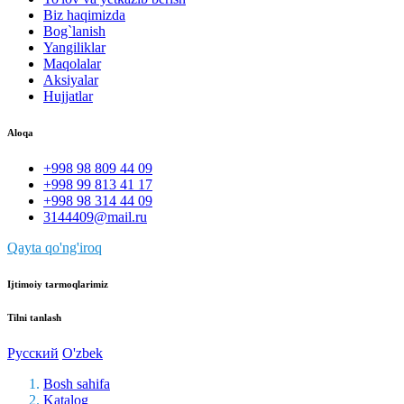
Biz haqimizda
Bog`lanish
Yangiliklar
Maqolalar
Aksiyalar
Hujjatlar
Aloqa
+998 98 809 44 09
+998 99 813 41 17
+998 98 314 44 09
3144409@mail.ru
Qayta qo'ng'iroq
Ijtimoiy tarmoqlarimiz
Tilni tanlash
Русский
O'zbek
Bosh sahifa
Katalog