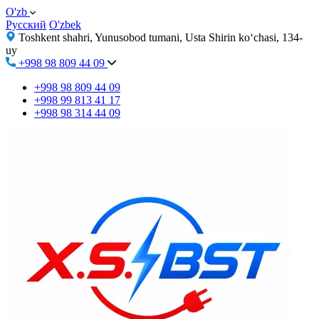
O'zb
Русский
O'zbek
Toshkent shahri, Yunusobod tumani, Usta Shirin ko‘chasi, 134-
uy
+998 98 809 44 09
+998 98 809 44 09
+998 99 813 41 17
+998 98 314 44 09