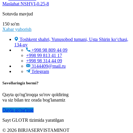
Maslahat NSHVI-0.25-8
Sotuvda mavjud
150
so'm
Xabar yuborish
Toshkent shahri, Yunusobod tumani, Usta Shirin ko‘chasi,
134-uy
+998 98 809 44 09
+998 99 813 41 17
+998 98 314 44 09
3144409@mail.ru
Telegram
Savollaringiz bormi?
Qayta qo'ng'iroqqa so'rov qoldiring
va siz bilan tez orada bog'lanamiz
Qayta qo'ng'iroq
Sayt GLOTR tizimida yaratilgan
© 2026 BIRJASERVISTAMINOT