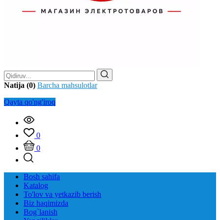
Natija (0)
Barcha mahsulotlar
Qayta qo'ng'iroq
0
0
Bosh sahifa
Katalog
To'lov va yetkazib berish
Biz haqimizda
Bog`lanish