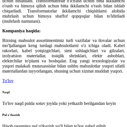
uchun ishlatiladi. Transformatorlar o'lchash uchun bitta ikkilamchi
o'rash va himoya qilish uchun bitta ikkilamchi o'rash bilan ishlab
chiqariladi. Transformatorlar ikkilamchi chiqishlarni alohida
muhrlash uchun himoya shaffof qopqoqlar bilan to'ldiriladi
(muhrlash namunasi).
Kompaniya haqida:
Bizning mahsulot assortimentimiz turli vazifalar va ilovalar uchun
mo'ljallangan keng turdagi mahsulotlarni o'z ichiga oladi. Kabel
rakorlari, kabel yotqizgichlari, simi ushlagichlari va gilzalari,
izolyatsion materiallar, issiqlik shrinklari, elektr asboblari,
elektrchilar to'plami va boshqalar. Eng yangi texnologiyalar va
yuqori malakali mutaxassislar bilan ushbu mahsulotlar yuqori sifatli
materiallardan tayyorlangan, shuning uchun xizmat muddati yuqori.
To'lov
Naqd
To'lov naqd pulda sotuv joyida yoki yetkazib berilgandan keyin
Pul o'tkazish
Hisob raqamiga pul o'tkazish yo'li bilan to'lov qabul qilish