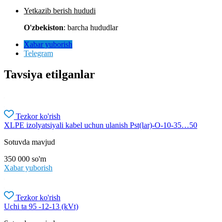
Yetkazib berish hududi
O'zbekiston
: barcha hududlar
Xabar yuborish
Telegram
Tavsiya etilganlar
Tezkor ko'rish
XLPE izolyatsiyali kabel uchun ulanish Pst(lar)-O-10-35…50
Sotuvda mavjud
350 000
so'm
Xabar yuborish
Tezkor ko'rish
Uchi ta 95 -12-13 (kVt)