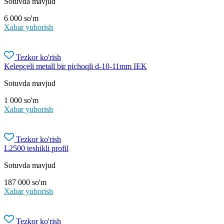
Sotuvda mavjud
6 000
so'm
Xabar yuborish
Tezkor ko'rish
Kelepçeli metall bir pichoqli d-10-11mm IEK
Sotuvda mavjud
1 000
so'm
Xabar yuborish
Tezkor ko'rish
L2500 teshikli profil
Sotuvda mavjud
187 000
so'm
Xabar yuborish
Tezkor ko'rish